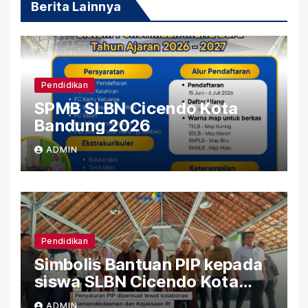
Berita Lainnya
Pendidikan
SPMB SLBN Cicendo Kota
Bandung 2026
ADMIN
Pendidikan
Simbolis Bantuan PIP kepada
siswa SLBN Cicendo Kota
Bandung
ADMIN