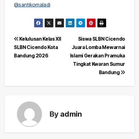
@santikomaladi
Post
Kelulusan Kelas XII
Siswa SLBN Cicendo
SLBN Cicendo Kota
Juara Lomba Mewarnai
navigation
Bandung 2026
Islami Gerakan Pramuka
Tingkat Kwaran Sumur
Bandung
By
admin