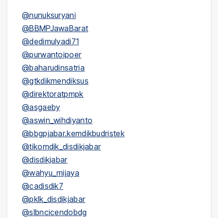
@nunuksuryani
@BBMPJawaBarat
@dedimulyadi71
@purwantoipoer
@baharudinsatria
@gtkdikmendiksus
@direktoratpmpk
@asgaeby
@aswin_wihdiyanto
@bbgpjabar.kemdikbudristek
@tikomdik_disdikjabar
@disdikjabar
@wahyu_mijaya
@cadisdik7
@pklk_disdikjabar
@slbncicendobdg