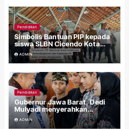
Pendidikan
Simbolis Bantuan PIP kepada
siswa SLBN Cicendo Kota
Bandung
ADMIN
Pendidikan
Gubernur Jawa Barat, Dedi
Mulyadi menyerahkan
Bantuan (PIP) Kepada Siswa
ADMIN
SLBN Cicendo Kota Bandung