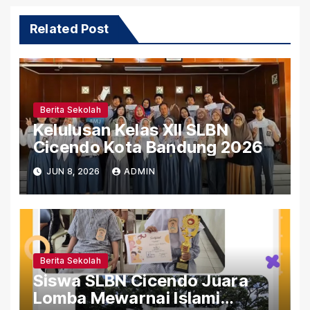
Related Post
Berita Sekolah
Kelulusan Kelas XII SLBN
Cicendo Kota Bandung 2026
JUN 8, 2026
ADMIN
Berita Sekolah
Siswa SLBN Cicendo Juara
Lomba Mewarnai Islami