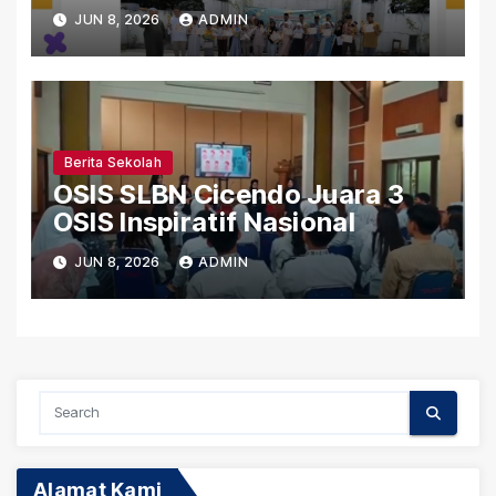
Gerakan Pramuka Tingkat
JUN 8, 2026
ADMIN
Kwaran Sumur Bandung
Berita Sekolah
OSIS SLBN Cicendo Juara 3
OSIS Inspiratif Nasional
JUN 8, 2026
ADMIN
Alamat Kami