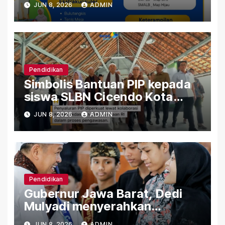
JUN 8, 2026
ADMIN
Pendidikan
Simbolis Bantuan PIP kepada
siswa SLBN Cicendo Kota
Bandung
JUN 8, 2026
ADMIN
Pendidikan
Gubernur Jawa Barat, Dedi
Mulyadi menyerahkan
Bantuan (PIP) Kepada Siswa
JUN 8, 2026
ADMIN