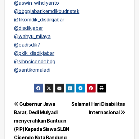
@aswin_wihdiyanto
@bbgpjabar.kemdikbudristek
@tikomdik_disdikjabar
@disdikjabar
@wahyu_mijaya
@cadisdik7
@pklk_disdikjabar
@slbncicendobdg
@santikomaladi
Post
Gubernur Jawa
Selamat Hari Disabilitas
Barat, Dedi Mulyadi
Internasional
navigation
menyerahkan Bantuan
(PIP) Kepada Siswa SLBN
Cicendo Kota Bandung