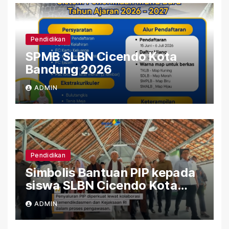
Pendidikan
SPMB SLBN Cicendo Kota
Bandung 2026
ADMIN
Pendidikan
Simbolis Bantuan PIP kepada
siswa SLBN Cicendo Kota
Bandung
ADMIN