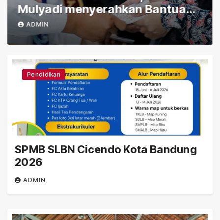
Mulyadi menyerahkan Bantuan
(PIP) Kepada Siswa SLBN
ADMIN
Cicendo Kota Bandung
Pendidikan
SPMB SLBN Cicendo Kota Bandung
2026
ADMIN