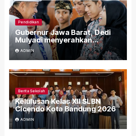
Pendidikan
Gubernur Jawa Barat, Dedi
Mulyadi menyerahkan
Bantuan (PIP) Kepada Siswa
ADMIN
SLBN Cicendo Kota Bandung
Berita Sekolah
Kelulusan Kelas XII SLBN
Cicendo Kota Bandung 2026
ADMIN