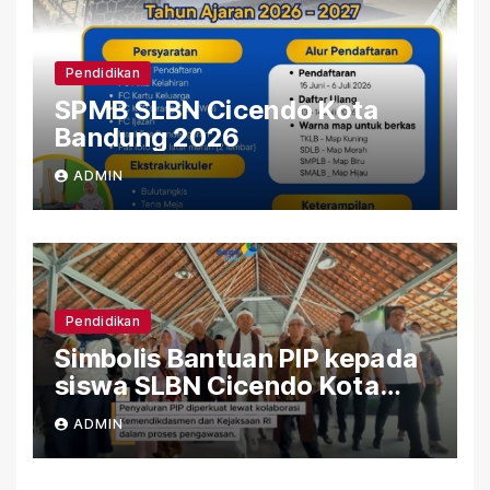
Pendidikan
SPMB SLBN Cicendo Kota
Bandung 2026
ADMIN
Pendidikan
Simbolis Bantuan PIP kepada
siswa SLBN Cicendo Kota
Bandung
ADMIN