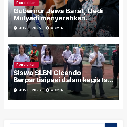
Pendidikan
Gubernur Jawa Barat, Dedi
Mulyadi menyerahkan
Bantuan (PIP) Kepada Siswa
JUN 8, 2026
ADMIN
SLBN Cicendo Kota Bandung
Pendidikan
Siswa SLBN Cicendo
Berpartisipasi dalam kegiatan
Persiapan (SPMB) 2026/2027
JUN 8, 2026
ADMIN