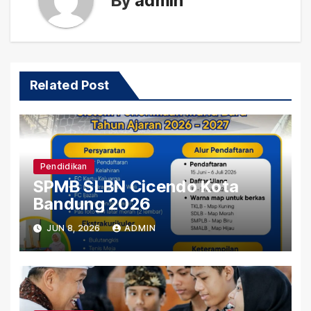
By
admin
Related Post
Pendidikan
SPMB SLBN Cicendo Kota
Bandung 2026
JUN 8, 2026
ADMIN