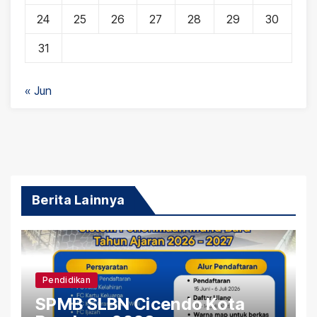
24
25
26
27
28
29
30
31
« Jun
Berita Lainnya
Pendidikan
SPMB SLBN Cicendo Kota