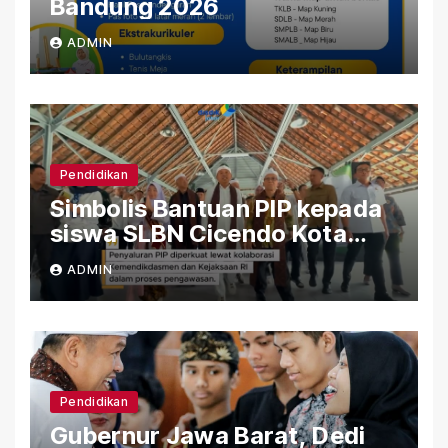
Bandung 2026
ADMIN
Pendidikan
Simbolis Bantuan PIP kepada
siswa SLBN Cicendo Kota
Bandung
ADMIN
Pendidikan
Gubernur Jawa Barat, Dedi