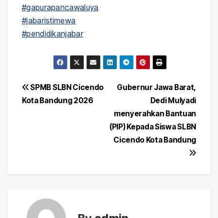
#gapurapancawaluya
#jabaristimewa
#pendidikanjabar
Post
SPMB SLBN Cicendo
Gubernur Jawa Barat,
Kota Bandung 2026
Dedi Mulyadi
navigation
menyerahkan Bantuan
(PIP) Kepada Siswa SLBN
Cicendo Kota Bandung