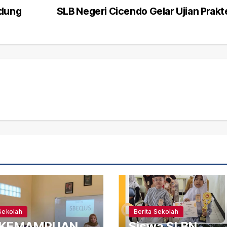
ndung
SLB Negeri Cicendo Gelar Ujian Prak
Sekolah
Berita Sekolah
 KEMAMPUAN
Siswa SLBN