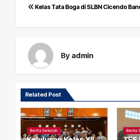
Post
Kelas Tata Boga di SLBN Cicendo Ba
navigation
By
admin
Related Post
Berita Sekolah
Berita 
Kelulusan Kelas XII
TES