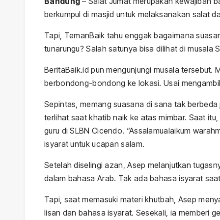
Bandung
– Salat Jumat merupakan kewajiban ba
berkumpul di masjid untuk melaksanakan salat 
Tapi, TemanBaik tahu enggak bagaimana suasana
tunarungu? Salah satunya bisa dilihat di musal
BeritaBaik.id pun mengunjungi musala tersebut.
berbondong-bondong ke lokasi. Usai mengambil
Sepintas, memang suasana di sana tak berbeda
terlihat saat khatib naik ke atas mimbar. Saat i
guru di SLBN Cicendo. “Assalamualaikum warah
isyarat untuk ucapan salam.
Setelah diselingi azan, Asep melanjutkan tug
dalam bahasa Arab. Tak ada bahasa isyarat saa
Tapi, saat memasuki materi khutbah, Asep meny
lisan dan bahasa isyarat. Sesekali, ia memberi