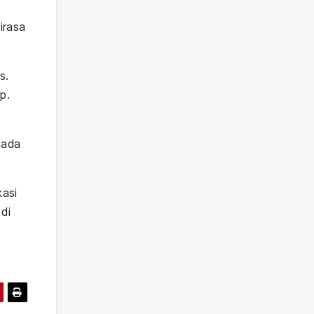
irasa
s.
p.
 ada
kasi
 di