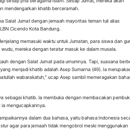
gi setiap pria beragama Islam. Setiap Jumat, mereka akan
dan mendengarkan khatib berceramah.
 Salat Jumat dengan jemaah mayoritas teman tuli alias
a SLBN Cicendo Kota Bandung.
 Menjelang memasuki waktu untuk Jumatan, para siswa dan gu
 wudu, mereka dengan teratur masuk ke dalam musala.
 jauh dengan Salat Jumat pada umumnya. Tapi, suasana ber
tu, yang menjadi khatib adalah Asep Sumarna (49). Ia merupaka
matullah wabarakatuh,” ucap Asep sambil memeragakan baha
asnya sebagai khatib. Ia membuka dengan membacakan pembu
t ia mengucapkannya.
ampaikannya dalam dua bahasa, yaitu bahasa Indonesia sec
 gestur agar para jemaah tidak mengobrol meski menggunakan