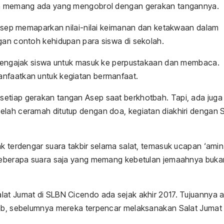
maah memang ada yang mengobrol dengan gerakan tangannya.
. Asep memaparkan nilai-nilai keimanan dan ketakwaan dalam
ngan contoh kehidupan para siswa di sekolah.
a mengajak siswa untuk masuk ke perpustakaan dan membaca.
anfaatkan untuk kegiatan bermanfaat.
setiap gerakan tangan Asep saat berkhotbah. Tapi, ada juga
elah ceramah ditutup dengan doa, kegiatan diakhiri dengan S
ak terdengar suara takbir selama salat, temasuk ucapan ‘amin
r beberapa suara saja yang memang kebetulan jemaahnya buka
lat Jumat di SLBN Cicendo ada sejak akhir 2017. Tujuannya 
bab, sebelumnya mereka terpencar melaksanakan Salat Jumat 