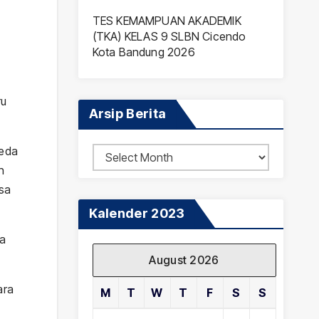
TES KEMAMPUAN AKADEMIK
(TKA) KELAS 9 SLBN Cicendo
Kota Bandung 2026
ru
Arsip Berita
beda
Arsip
n
Berita
sa
Kalender 2023
ka
August 2026
ara
M
T
W
T
F
S
S