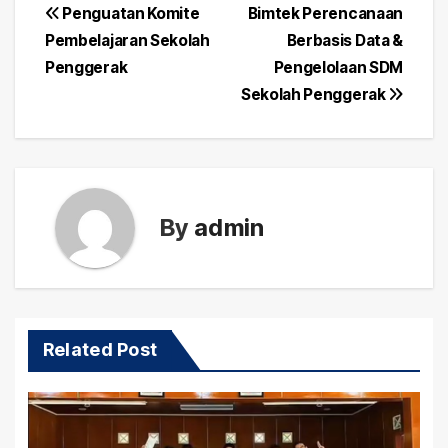
Post
Penguatan Komite
Bimtek Perencanaan
Pembelajaran Sekolah
Berbasis Data &
navigation
Penggerak
Pengelolaan SDM
Sekolah Penggerak
By
admin
Related Post