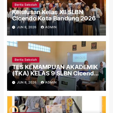
Berita Sekolah
Kelulusan Kelas XII SLBN
Cicendo Kota Bandung 2026
JUN 8, 2026
ADMIN
Berita Sekolah
TES KEMAMPUAN AKADEMIK
(TKA) KELAS 9 SLBN Cicendo
Kota Bandung 2026
JUN 8, 2026
ADMIN