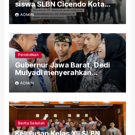
siswa SLBN Cicendo Kota
Bandung
ADMIN
Pendidikan
Gubernur Jawa Barat, Dedi
Mulyadi menyerahkan
Bantuan (PIP) Kepada Siswa
ADMIN
SLBN Cicendo Kota Bandung
Berita Sekolah
Kelulusan Kelas XII SLBN