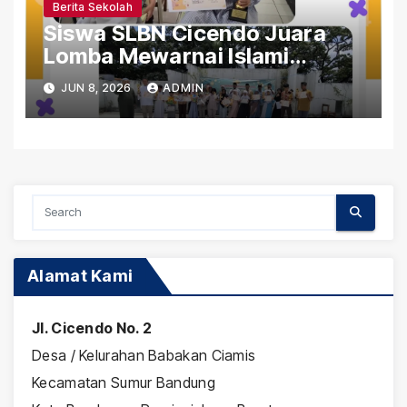
Berita Sekolah
Siswa SLBN Cicendo Juara
Lomba Mewarnai Islami
Gerakan Pramuka Tingkat
JUN 8, 2026
ADMIN
Kwaran Sumur Bandung
Alamat Kami
Jl. Cicendo No. 2
Desa / Kelurahan Babakan Ciamis
Kecamatan Sumur Bandung