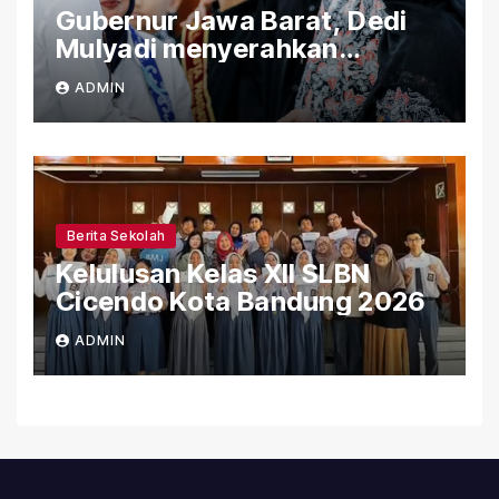
Gubernur Jawa Barat, Dedi
Mulyadi menyerahkan
Bantuan (PIP) Kepada Siswa
ADMIN
SLBN Cicendo Kota Bandung
Berita Sekolah
Kelulusan Kelas XII SLBN
Cicendo Kota Bandung 2026
ADMIN