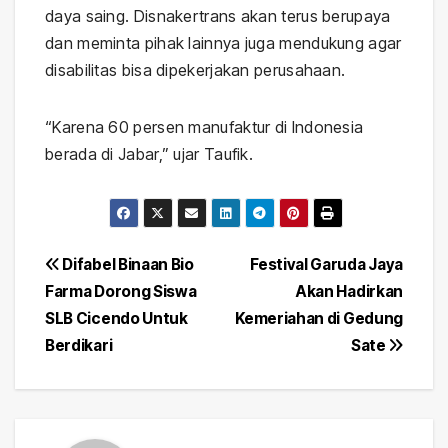
daya saing. Disnakertrans akan terus berupaya
dan meminta pihak lainnya juga mendukung agar
disabilitas bisa dipekerjakan perusahaan.
“Karena 60 persen manufaktur di Indonesia
berada di Jabar,” ujar Taufik.
Post
Difabel Binaan Bio
Festival Garuda Jaya
Farma Dorong Siswa
Akan Hadirkan
navigation
SLB Cicendo Untuk
Kemeriahan di Gedung
Berdikari
Sate