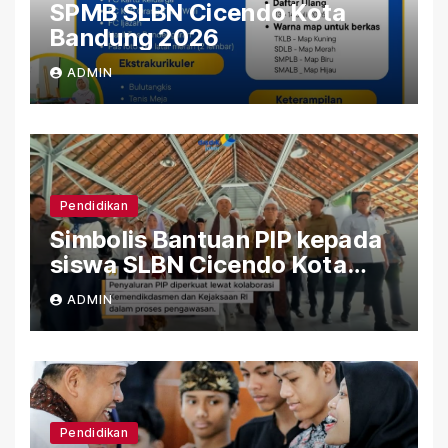
SPMB SLBN Cicendo Kota
Bandung 2026
ADMIN
Pendidikan
Simbolis Bantuan PIP kepada
siswa SLBN Cicendo Kota
Bandung
ADMIN
Pendidikan