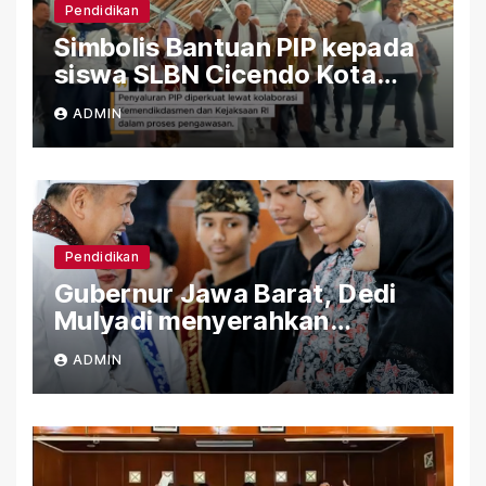
Pendidikan
Simbolis Bantuan PIP kepada
siswa SLBN Cicendo Kota
Bandung
ADMIN
Pendidikan
Gubernur Jawa Barat, Dedi
Mulyadi menyerahkan
Bantuan (PIP) Kepada Siswa
ADMIN
SLBN Cicendo Kota Bandung