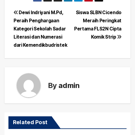
Post
Dewi Indriyani M.Pd,
Siswa SLBN Cicendo
Peraih Penghargaan
Meraih Peringkat
navigation
Kategori Sekolah Sadar
Pertama FLS2N Cipta
Literasi dan Numerasi
Komik Strip
dari Kemendikbudristek
By
admin
Related Post