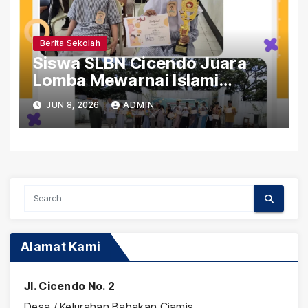
Berita Sekolah
Siswa SLBN Cicendo Juara
Lomba Mewarnai Islami
Gerakan Pramuka Tingkat
JUN 8, 2026
ADMIN
Kwaran Sumur Bandung
Alamat Kami
Jl. Cicendo No. 2
Desa / Kelurahan Babakan Ciamis