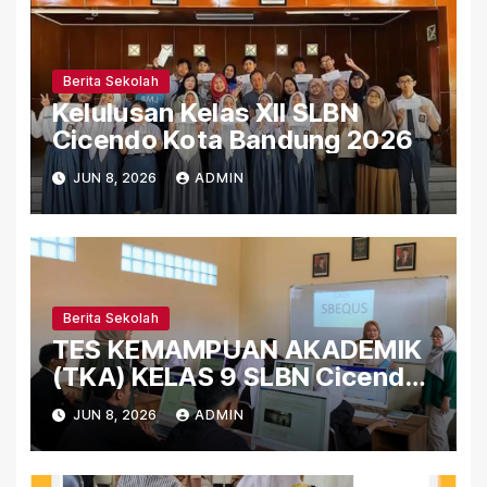
Berita Sekolah
Kelulusan Kelas XII SLBN
Cicendo Kota Bandung 2026
JUN 8, 2026
ADMIN
Berita Sekolah
TES KEMAMPUAN AKADEMIK
(TKA) KELAS 9 SLBN Cicendo
Kota Bandung 2026
JUN 8, 2026
ADMIN