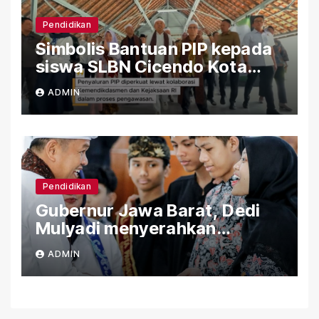
Pendidikan
Simbolis Bantuan PIP kepada
siswa SLBN Cicendo Kota
Bandung
ADMIN
Pendidikan
Gubernur Jawa Barat, Dedi
Mulyadi menyerahkan
Bantuan (PIP) Kepada Siswa
ADMIN
SLBN Cicendo Kota Bandung