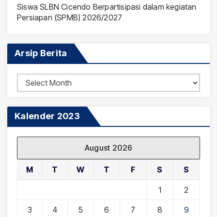
Siswa SLBN Cicendo Berpartisipasi dalam kegiatan
Persiapan (SPMB) 2026/2027
Arsip Berita
Arsip
Berita
Kalender 2023
August 2026
M
T
W
T
F
S
S
1
2
3
4
5
6
7
8
9