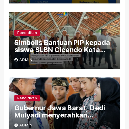
Pendidikan
Simbolis Bantuan PIP kepada
siswa SLBN Cicendo Kota
Bandung
ADMIN
Pendidikan
Gubernur Jawa Barat, Dedi
Mulyadi menyerahkan
Bantuan (PIP) Kepada Siswa
ADMIN