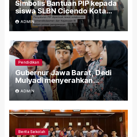
Simbolis Bantuan PIP kepada
siswa SLBN Cicendo Kota
Bandung
ADMIN
Pendidikan
Gubernur Jawa Barat, Dedi
Mulyadi menyerahkan
Bantuan (PIP) Kepada Siswa
ADMIN
SLBN Cicendo Kota Bandung
Berita Sekolah