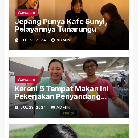
Wawasan
Jepang Punya Kafe Sunyi,
Pelayannya Tunarungu
JUL 23, 2024
ADMIN
Wawasan
Keren! 5 Tempat Makan Ini
Pekerjakan Penyandang
Tunarungu
JUL 23, 2024
ADMIN