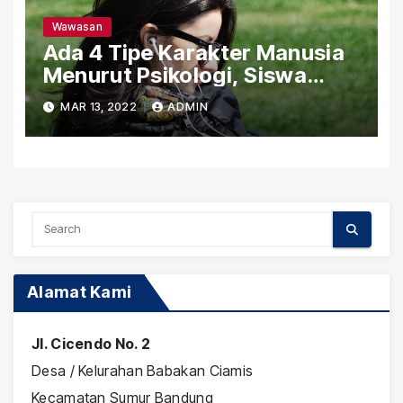
Wawasan
Ada 4 Tipe Karakter Manusia
Menurut Psikologi, Siswa
yang Mana Nih?
MAR 13, 2022
ADMIN
Alamat Kami
Jl. Cicendo No. 2
Desa / Kelurahan Babakan Ciamis
Kecamatan Sumur Bandung