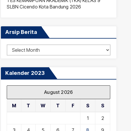
TES KEMAMPUAN AKADEMIK (TKA) KELAS 9
SLBN Cicendo Kota Bandung 2026
Arsip Berita
Arsip
Berita
Kalender 2023
August 2026
M
T
W
T
F
S
S
1
2
3
4
5
6
7
8
9