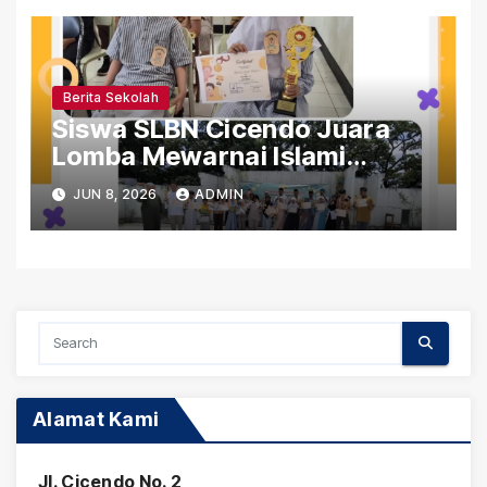
Berita Sekolah
Siswa SLBN Cicendo Juara
Lomba Mewarnai Islami
Gerakan Pramuka Tingkat
JUN 8, 2026
ADMIN
Kwaran Sumur Bandung
Alamat Kami
Jl. Cicendo No. 2