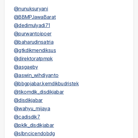
@nunuksuryani
@BBMPJawaBarat
@dedimulyadi71
@purwantoipoer
@baharudinsatria
@gtkdikmendiksus
@direktoratpmpk
@asgaeby
@aswin_wihdiyanto
@bbgpjabar.kemdikbudristek
@tikomdik_disdikjabar
@disdikjabar
@wahyu_mijaya
@cadisdik7
@pklk_disdikjabar
@slbncicendobdg