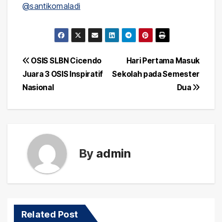
@santikomaladi
Post
OSIS SLBN Cicendo
Hari Pertama Masuk
Juara 3 OSIS Inspiratif
Sekolah pada Semester
navigation
Nasional
Dua
By
admin
Related Post