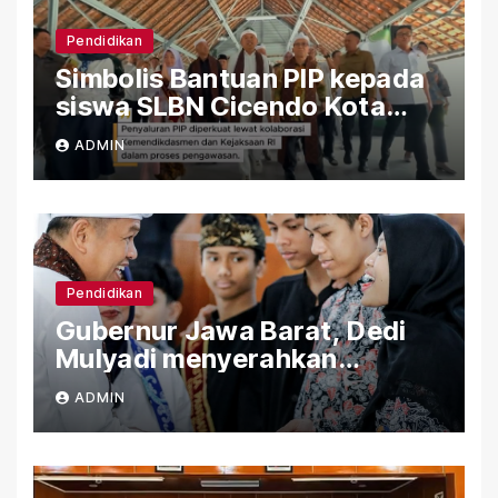
Pendidikan
Simbolis Bantuan PIP kepada
siswa SLBN Cicendo Kota
Bandung
ADMIN
Pendidikan
Gubernur Jawa Barat, Dedi
Mulyadi menyerahkan
Bantuan (PIP) Kepada Siswa
ADMIN
SLBN Cicendo Kota Bandung