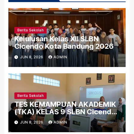
Berita Sekolah
Kelulusan Kelas XII SLBN
Cicendo Kota Bandung 2026
JUN 8, 2026
ADMIN
Berita Sekolah
TES KEMAMPUAN AKADEMIK
(TKA) KELAS 9 SLBN Cicendo
Kota Bandung 2026
JUN 8, 2026
ADMIN