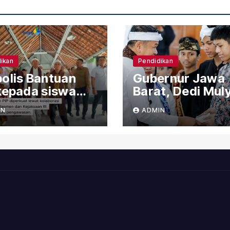
ikan
Pendidikan
olis Bantuan
Gubernur Jawa
kepada siswa
Barat, Dedi Mul
N Cicendo Kota
menyerahkan
IN
ADMIN
dung
Bantuan (PIP)
Kepada Siswa S
Cicendo Kota
Bandung