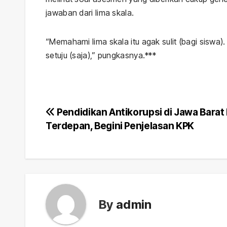
jawaban dari lima skala.
“Memahami lima skala itu agak sulit (bagi siswa)
setuju (saja),” pungkasnya.***
Post
Pendidikan Antikorupsi di Jawa Barat 
Terdepan, Begini Penjelasan KPK
navigation
By
admin