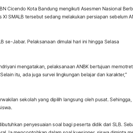
BN Cicendo Kota Bandung mengikuti Asesmen Nasional Berb
as XI SMALB tersebut sedang melakukan persiapan sebelum 
 se-Jabar. Pelaksanaan dimulai hari ini hingga Selasa
driyani mengatakan, pelaksanaan ANBK bertujuan memotret
elain itu, ada juga survei lingkungan belajar dan karakter,”
wakilan sekolah yang dipilih langsung oleh pusat. Sehingga, 
siswa.
butuhkan penyesuaian soal bagi peserta didik dari SLB. Seba
ral. Ia mencontohkan dalam soal kuesioner, siswa diminta me