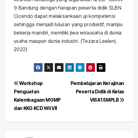
9 Bandung dengan harapan peserta didik SLBN
Cicendo dapat melaksankaan uji kompetensi
sehingga menjadi lulusan yang produktif, mampu
bekerja mandiri, memiliki jiwa wirausaha di dunia
usaha maupun dunia industri. (Tezara Laelani,
2022)
Post
Workshop
Pembelajaran Kerajinan
Penguatan
Peserta Didik di Kelas
navigation
Kelembagaan MGMP
VIII A1 SMPLB
dan KKG KCD Wil VII