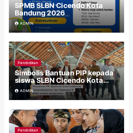
SPMB SLBN Cicendo Kota
Bandung 2026
ADMIN
Pendidikan
Simbolis Bantuan PIP kepada
siswa SLBN Cicendo Kota
Bandung
ADMIN
Pendidikan