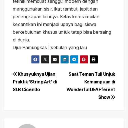
teknik membuat sanggul modern dengan
menggunakan sisir, ikat rambut, jepit dan
perlengkapan lainnya. Kelas keterampilan
kecantikan ini menjadi upaya bagi siswa
berkebutuhan khusus untuk tetap bisa bersaing
di dunia.
Djuli Pamungkas | sebulan yang lalu
Post
Khusyuknya Ujian
Saat Teman Tuli Unjuk
Praktik ‘String Art’ di
Kemampuan di
navigation
SLB Cicendo
Wonderful DEAFferent
Show