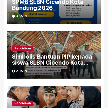
SPMB SLBN Cicendo Kota
Bandung 2026
ADMIN
Pendidikan
Simbolis Bantuan PIP kepada
siswa SLBN Cicendo Kota
Bandung
ADMIN
Pendidikan