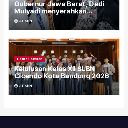
Gubernur Jawa Barat, Dedi
Mulyadi menyerahkan
Bantuan (PIP) Kepada Siswa
ADMIN
SLBN Cicendo Kota Bandung
Berita Sekolah
Kelulusan Kelas XII SLBN
Cicendo Kota Bandung 2026
ADMIN