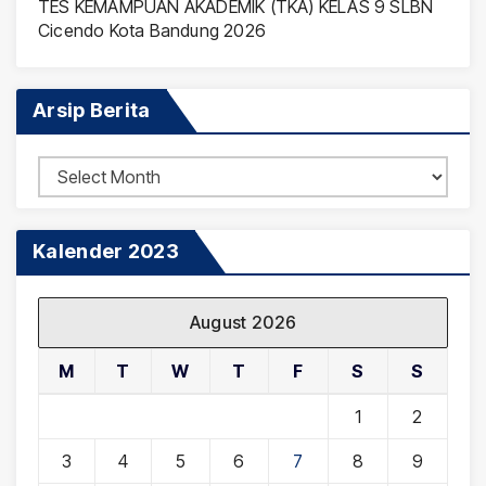
TES KEMAMPUAN AKADEMIK (TKA) KELAS 9 SLBN
Cicendo Kota Bandung 2026
Arsip Berita
Arsip
Berita
Kalender 2023
August 2026
M
T
W
T
F
S
S
1
2
3
4
5
6
7
8
9