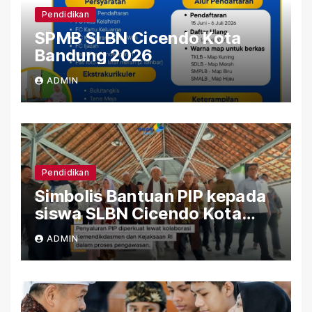
Pendidikan
SPMB SLBN Cicendo Kota
Bandung 2026
ADMIN
Pendidikan
Simbolis Bantuan PIP kepada
siswa SLBN Cicendo Kota
Bandung
ADMIN