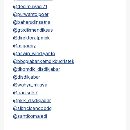
@dedimulyadi71
@purwantoipoer
@baharudinsatria
@gtkdikmendiksus
@direktoratpmpk
@asgaeby
@aswin_wihdiyanto
@bbgpjabar.kemdikbudristek
@tikomdik_disdikjabar
@disdikjabar
@wahyu_mijaya
@cadisdik7
@pklk_disdikjabar
@slbncicendobdg
@santikomaladi