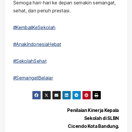
Semoga hari-hari ke depan semakin semangat,
sehat, dan penuh prestasi.
#KembaliKeSekolah
#AnakIndonesiaHebat
#SekolahSehat
#SemangatBelajar
Post
Penilaian Kinerja Kepala
Sekolah di SLBN
navigation
Cicendo Kota Bandung.