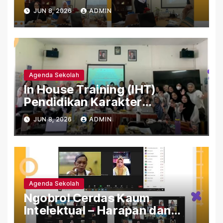
Bandung.
JUN 8, 2026
ADMIN
Agenda Sekolah
In House Training (IHT)
Pendidikan Karakter
Pancawaluya di SLB Negeri
JUN 8, 2026
ADMIN
Cicendo Kota Bandung
Agenda Sekolah
Ngobrol Cerdas Kaum
Intelektual – Harapan dan
Tantangan Dalam