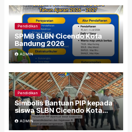
Pendidikan
SPMB SLBN Cicendo Kota
Bandung 2026
ADMIN
Pendidikan
Simbolis Bantuan PIP kepada
siswa SLBN Cicendo Kota
Bandung
ADMIN