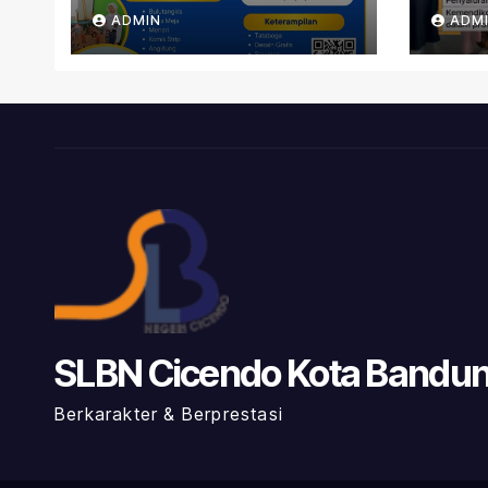
SLB
ADMIN
ADM
Ban
SLBN Cicendo Kota Bandu
Berkarakter & Berprestasi