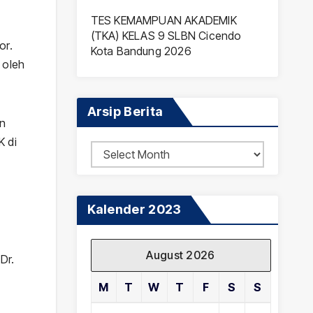
TES KEMAMPUAN AKADEMIK
(TKA) KELAS 9 SLBN Cicendo
or.
Kota Bandung 2026
 oleh
Arsip Berita
an
K di
Arsip
Berita
Kalender 2023
August 2026
Dr.
M
T
W
T
F
S
S