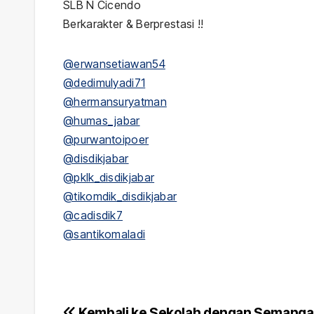
SLB N Cicendo
Berkarakter & Berprestasi !!
@erwansetiawan54
@dedimulyadi71
@hermansuryatman
@humas_jabar
@purwantoipoer
@disdikjabar
@pklk_disdikjabar
@tikomdik_disdikjabar
@cadisdik7
@santikomaladi
Kembali ke Sekolah dengan Semangat