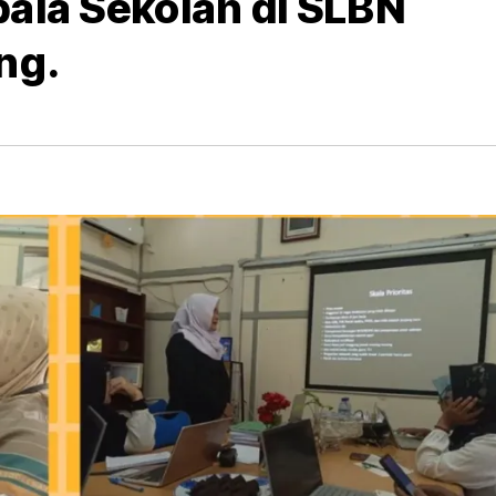
pala Sekolah di SLBN
ng.