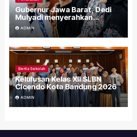
Gubernur Jawa Barat, Dedi
Mulyadi menyerahkan
Bantuan (PIP) Kepada Siswa
ADMIN
SLBN Cicendo Kota Bandung
Berita Sekolah
Kelulusan Kelas XII SLBN
Cicendo Kota Bandung 2026
ADMIN