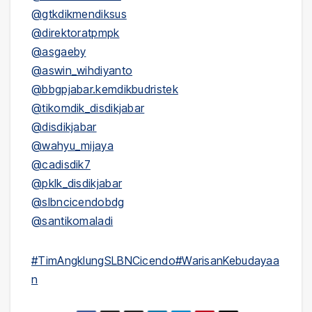
@gtkdikmendiksus
@direktoratpmpk
@asgaeby
@aswin_wihdiyanto
@bbgpjabar.kemdikbudristek
@tikomdik_disdikjabar
@disdikjabar
@wahyu_mijaya
@cadisdik7
@pklk_disdikjabar
@slbncicendobdg
@santikomaladi
#TimAngklungSLBNCicendo
#WarisanKebudayaa
n