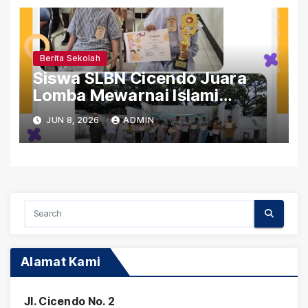
Berita Sekolah
Siswa SLBN Cicendo Juara
Lomba Mewarnai Islami
Gerakan Pramuka Tingkat
JUN 8, 2026
ADMIN
Kwaran Sumur Bandung
Alamat Kami
Jl. Cicendo No. 2