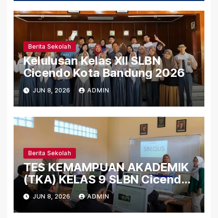
Berita Sekolah
Kelulusan Kelas XII SLBN
Cicendo Kota Bandung 2026
JUN 8, 2026
ADMIN
Berita Sekolah
TES KEMAMPUAN AKADEMIK
(TKA) KELAS 9 SLBN Cicendo
Kota Bandung 2026
JUN 8, 2026
ADMIN