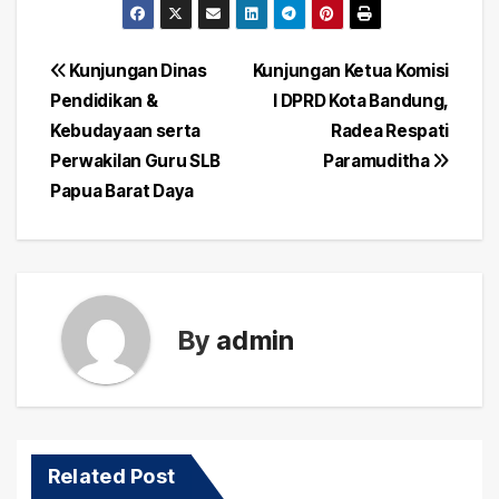
Post
Kunjungan Dinas
Kunjungan Ketua Komisi
Pendidikan &
I DPRD Kota Bandung,
navigation
Kebudayaan serta
Radea Respati
Perwakilan Guru SLB
Paramuditha
Papua Barat Daya
By
admin
Related Post