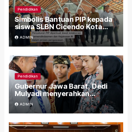
Pendidikan
Simbolis Bantuan PIP kepada
siswa SLBN Cicendo Kota
Bandung
ADMIN
Pendidikan
Gubernur Jawa Barat, Dedi
Mulyadi menyerahkan
Bantuan (PIP) Kepada Siswa
ADMIN
SLBN Cicendo Kota Bandung