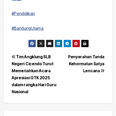
#Pendidikan
#BandungUtama
Post
Tim Angklung SLB
Penyerahan Tanda
Negeri Cicendo Turut
Kehormatan Satya
navigation
Memeriahkan Acara
Lencana
Apresiasi GTK 2025
dalam rangka Hari Guru
Nasional