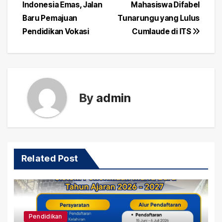
Indonesia Emas, Jalan
Mahasiswa Difabel
navigation
Baru Pemajuan
Tunarungu yang Lulus
Pendidikan Vokasi
Cumlaude di ITS
By
admin
Related Post
Pendidikan