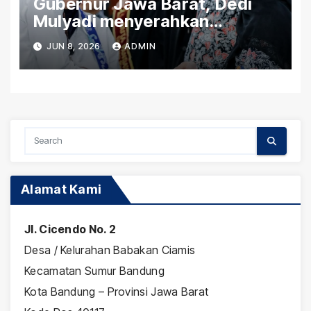
Gubernur Jawa Barat, Dedi
Mulyadi menyerahkan
Bantuan (PIP) Kepada Siswa
JUN 8, 2026
ADMIN
SLBN Cicendo Kota Bandung
Alamat Kami
Jl. Cicendo No. 2
Desa / Kelurahan Babakan Ciamis
Kecamatan Sumur Bandung
Kota Bandung – Provinsi Jawa Barat