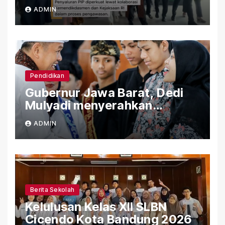
Bandung
ADMIN
Pendidikan
Gubernur Jawa Barat, Dedi
Mulyadi menyerahkan
Bantuan (PIP) Kepada Siswa
ADMIN
SLBN Cicendo Kota Bandung
Berita Sekolah
Kelulusan Kelas XII SLBN
Cicendo Kota Bandung 2026