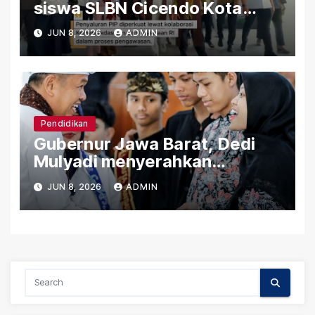
siswa SLBN Cicendo Kota
Bandung
JUN 8, 2026
ADMIN
Pendidikan
Gubernur Jawa Barat, Dedi
Mulyadi menyerahkan
Bantuan (PIP) Kepada Siswa
JUN 8, 2026
ADMIN
SLBN Cicendo Kota Bandung