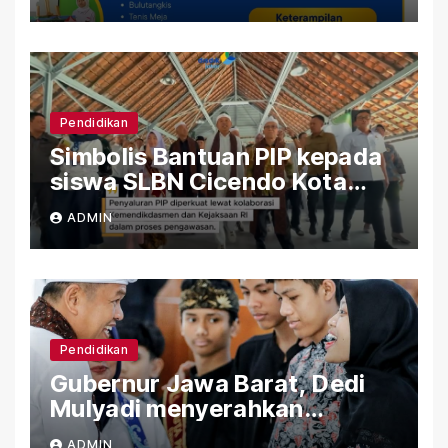
Pendidikan
Simbolis Bantuan PIP kepada
siswa SLBN Cicendo Kota
Bandung
ADMIN
Pendidikan
Gubernur Jawa Barat, Dedi
Mulyadi menyerahkan
Bantuan (PIP) Kepada Siswa
ADMIN