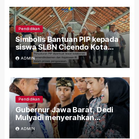
Pendidikan
Simbolis Bantuan PIP kepada
siswa SLBN Cicendo Kota
Bandung
ADMIN
Pendidikan
Gubernur Jawa Barat, Dedi
Mulyadi menyerahkan
Bantuan (PIP) Kepada Siswa
ADMIN
SLBN Cicendo Kota Bandung