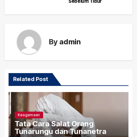
Sebelum Tidur
By
admin
Related Post
Keagamaan
Tata Cara Salat Orang
Tunarungu dan Tunanetra