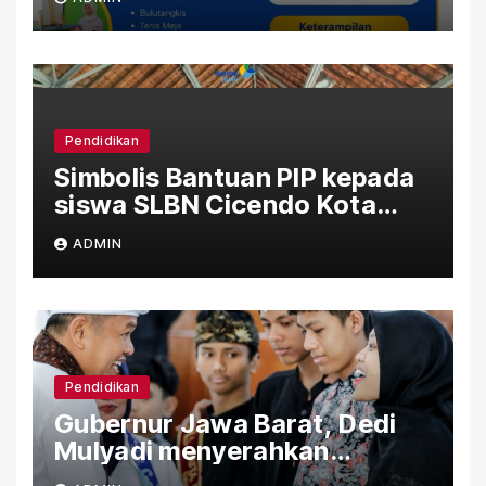
Pendidikan
Simbolis Bantuan PIP kepada
siswa SLBN Cicendo Kota
Bandung
ADMIN
Pendidikan
Gubernur Jawa Barat, Dedi
Mulyadi menyerahkan
Bantuan (PIP) Kepada Siswa