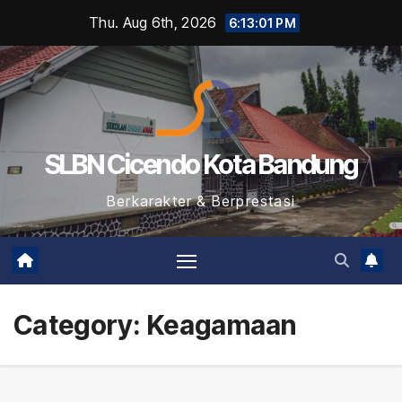
Skip
Thu. Aug 6th, 2026
6:13:01 PM
to
content
SLBN Cicendo Kota Bandung
Berkarakter & Berprestasi
Category:
Keagamaan