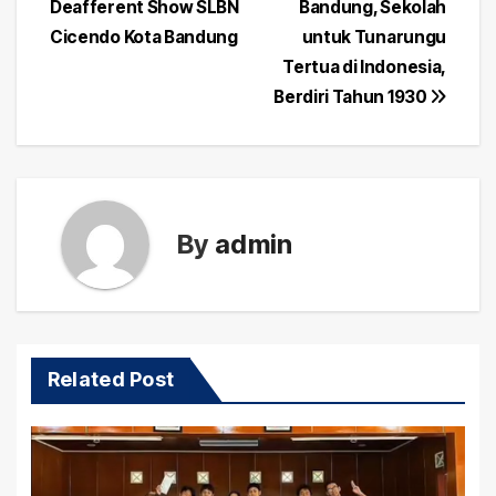
Deafferent Show SLBN
Bandung, Sekolah
navigation
Cicendo Kota Bandung
untuk Tunarungu
Tertua di Indonesia,
Berdiri Tahun 1930
By
admin
Related Post