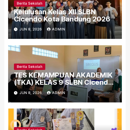
Berita Sekolah
Kelulusan Kelas XII SLBN
Cicendo Kota Bandung 2026
JUN 8, 2026
ADMIN
Berita Sekolah
TES KEMAMPUAN AKADEMIK
(TKA) KELAS 9 SLBN Cicendo
Kota Bandung 2026
JUN 8, 2026
ADMIN