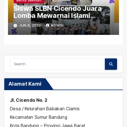
Berita Sekolah
Siswa SLBN Cicendo Juara
Lomba Mewarnai Islami
Gerakan Pramuka Tingkat
JUN 8, 2026
ADMIN
Kwaran Sumur Bandung
Alamat Kami
Jl. Cicendo No. 2
Desa / Kelurahan Babakan Ciamis
Kecamatan Sumur Bandung
Kota Bandung – Provinsi Jawa Barat