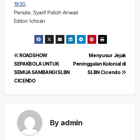
1930
.
Penulis: Syarif Pulloh Anwari
Editor: Ichsan
Post
ROADSHOW
Menyusur Jejak
SEPAKBOLA UNTUK
Peninggalan Kolonial di
navigation
SEMUA SAMBANGI SLBN
SLBN Cicendo
CICENDO
By
admin