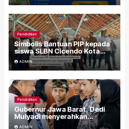
Pendidikan
Simbolis Bantuan PIP kepada
siswa SLBN Cicendo Kota
Bandung
ADMIN
Pendidikan
Gubernur Jawa Barat, Dedi
Mulyadi menyerahkan
Bantuan (PIP) Kepada Siswa
ADMIN