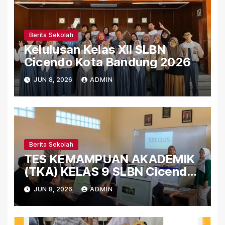
Berita Sekolah
Kelulusan Kelas XII SLBN
Cicendo Kota Bandung 2026
JUN 8, 2026
ADMIN
Berita Sekolah
TES KEMAMPUAN AKADEMIK
(TKA) KELAS 9 SLBN Cicendo
Kota Bandung 2026
JUN 8, 2026
ADMIN