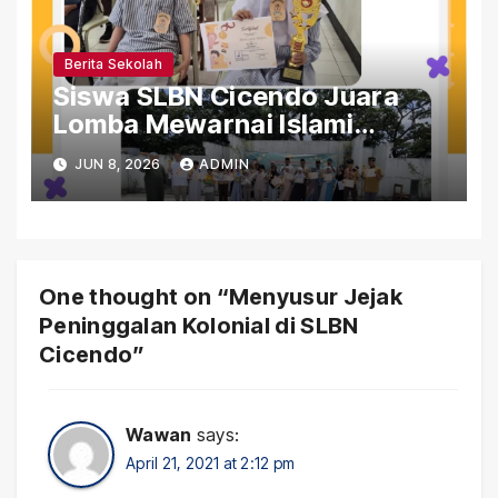
Berita Sekolah
Siswa SLBN Cicendo Juara
Lomba Mewarnai Islami
Gerakan Pramuka Tingkat
JUN 8, 2026
ADMIN
Kwaran Sumur Bandung
One thought on “Menyusur Jejak
Peninggalan Kolonial di SLBN
Cicendo”
Wawan
says:
April 21, 2021 at 2:12 pm