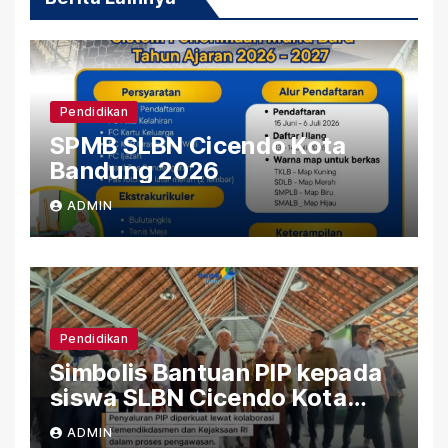
Pendidikan
SPMB SLBN Cicendo Kota
Bandung 2026
ADMIN
Pendidikan
Simbolis Bantuan PIP kepada
siswa SLBN Cicendo Kota
Bandung
ADMIN