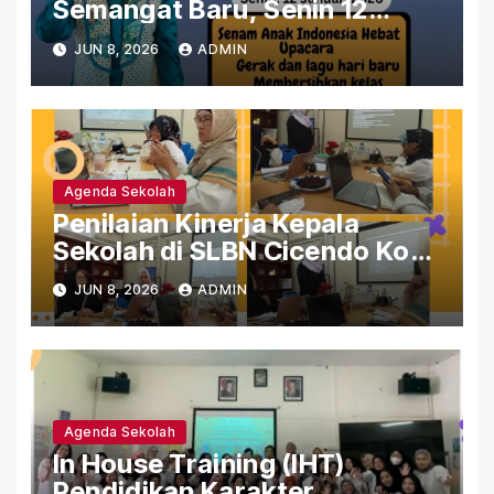
Semangat Baru, Senin 12
Januari 2026
JUN 8, 2026
ADMIN
Agenda Sekolah
Penilaian Kinerja Kepala
Sekolah di SLBN Cicendo Kota
Bandung.
JUN 8, 2026
ADMIN
Agenda Sekolah
In House Training (IHT)
Pendidikan Karakter