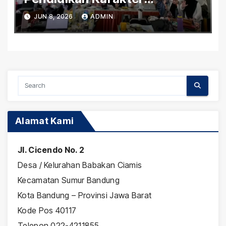
Pancawaluya di SLB Negeri
JUN 8, 2026
ADMIN
Cicendo Kota Bandung
Alamat Kami
Jl. Cicendo No. 2
Desa / Kelurahan Babakan Ciamis
Kecamatan Sumur Bandung
Kota Bandung – Provinsi Jawa Barat
Kode Pos 40117
Telepon 022-4211855