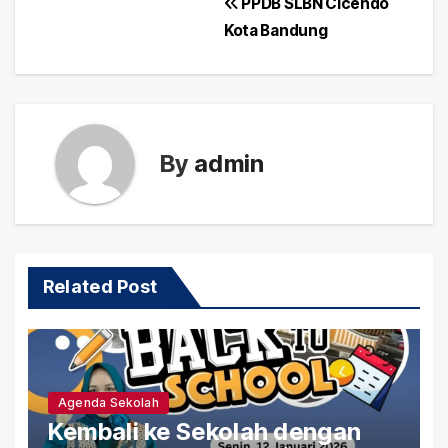
Post
PPDB SLBN Cicendo
Kota Bandung
navigation
By
admin
Related Post
Agenda Sekolah
Kembali ke Sekolah dengan