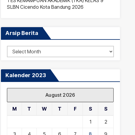
TES KEMAMPUAN AKADEMIK (TKA) KELAS 9
SLBN Cicendo Kota Bandung 2026
Arsip Berita
Arsip
Berita
Kalender 2023
August 2026
M
T
W
T
F
S
S
1
2
3
4
5
6
7
8
9